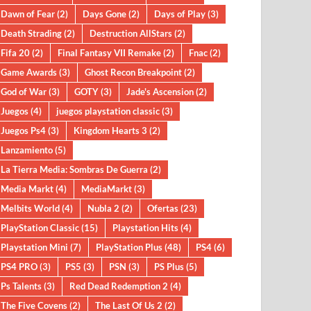
Dawn of Fear
(2)
Days Gone
(2)
Days of Play
(3)
Death Strading
(2)
Destruction AllStars
(2)
Fifa 20
(2)
Final Fantasy VII Remake
(2)
Fnac
(2)
Game Awards
(3)
Ghost Recon Breakpoint
(2)
God of War
(3)
GOTY
(3)
Jade's Ascension
(2)
Juegos
(4)
juegos playstation classic
(3)
Juegos Ps4
(3)
Kingdom Hearts 3
(2)
Lanzamiento
(5)
La Tierra Media: Sombras De Guerra
(2)
Media Markt
(4)
MediaMarkt
(3)
Melbits World
(4)
Nubla 2
(2)
Ofertas
(23)
PlayStation Classic
(15)
Playstation Hits
(4)
Playstation Mini
(7)
PlayStation Plus
(48)
PS4
(6)
PS4 PRO
(3)
PS5
(3)
PSN
(3)
PS Plus
(5)
Ps Talents
(3)
Red Dead Redemption 2
(4)
The Five Covens
(2)
The Last Of Us 2
(2)