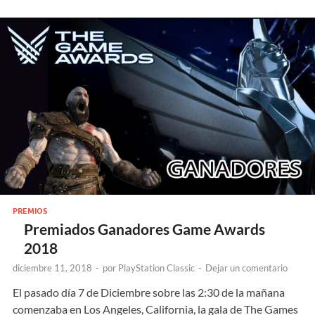
PREMIOS
Premiados Ganadores Game Awards
2018
diciembre 11, 2018
-
por
PlayStation Classic
-
Dejar un comentario
El pasado día 7 de Diciembre sobre las 2:30 de la mañana
comenzaba en Los Angeles, California, la gala de The Games