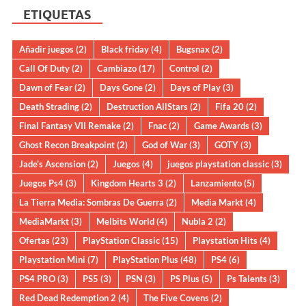
ETIQUETAS
Añadir juegos
(2)
Black friday
(4)
Bugsnax
(2)
Call Of Duty
(2)
Cambiazo
(17)
Control
(2)
Dawn of Fear
(2)
Days Gone
(2)
Days of Play
(3)
Death Strading
(2)
Destruction AllStars
(2)
Fifa 20
(2)
Final Fantasy VII Remake
(2)
Fnac
(2)
Game Awards
(3)
Ghost Recon Breakpoint
(2)
God of War
(3)
GOTY
(3)
Jade's Ascension
(2)
Juegos
(4)
juegos playstation classic
(3)
Juegos Ps4
(3)
Kingdom Hearts 3
(2)
Lanzamiento
(5)
La Tierra Media: Sombras De Guerra
(2)
Media Markt
(4)
MediaMarkt
(3)
Melbits World
(4)
Nubla 2
(2)
Ofertas
(23)
PlayStation Classic
(15)
Playstation Hits
(4)
Playstation Mini
(7)
PlayStation Plus
(48)
PS4
(6)
PS4 PRO
(3)
PS5
(3)
PSN
(3)
PS Plus
(5)
Ps Talents
(3)
Red Dead Redemption 2
(4)
The Five Covens
(2)