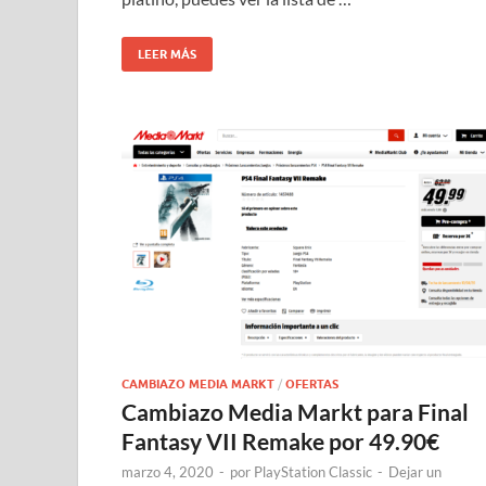
LEER MÁS
CAMBIAZO MEDIA MARKT
/
OFERTAS
Cambiazo Media Markt para Final
Fantasy VII Remake por 49.90€
marzo 4, 2020
-
por
PlayStation Classic
-
Dejar un