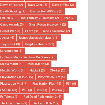
Dawn of Fear
(2)
Days Gone
(2)
Days of Play
(3)
Death Strading
(2)
Destruction AllStars
(2)
Fifa 20
(2)
Final Fantasy VII Remake
(2)
Fnac
(2)
Game Awards
(3)
Ghost Recon Breakpoint
(2)
God of War
(3)
GOTY
(3)
Jade's Ascension
(2)
Juegos
(4)
juegos playstation classic
(3)
Juegos Ps4
(3)
Kingdom Hearts 3
(2)
Lanzamiento
(5)
La Tierra Media: Sombras De Guerra
(2)
Media Markt
(4)
MediaMarkt
(3)
Melbits World
(4)
Nubla 2
(2)
Ofertas
(23)
PlayStation Classic
(15)
Playstation Hits
(4)
Playstation Mini
(7)
PlayStation Plus
(48)
PS4
(6)
PS4 PRO
(3)
PS5
(3)
PSN
(3)
PS Plus
(5)
Ps Talents
(3)
Red Dead Redemption 2
(4)
The Five Covens
(2)
The Last Of Us 2
(2)