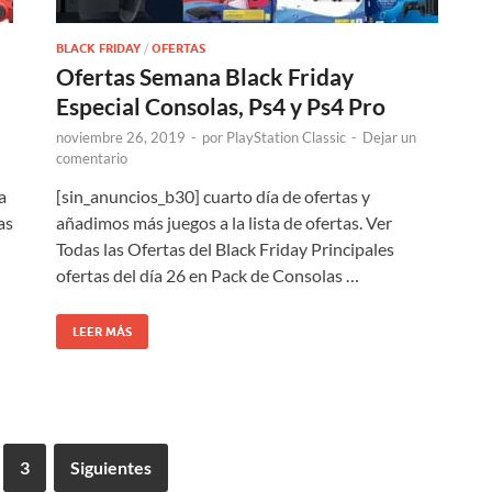
BLACK FRIDAY
/
OFERTAS
Ofertas Semana Black Friday
Especial Consolas, Ps4 y Ps4 Pro
noviembre 26, 2019
-
por
PlayStation Classic
-
Dejar un
comentario
a
[sin_anuncios_b30] cuarto día de ofertas y
as
añadimos más juegos a la lista de ofertas. Ver
Todas las Ofertas del Black Friday Principales
ofertas del día 26 en Pack de Consolas …
LEER MÁS
3
Siguientes