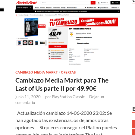
CAMBIAZO MEDIA MARKT
/
OFERTAS
Cambiazo Media Markt para The
Last of Us parte II por 49.90€
junio 11, 2020
-
por
PlayStation Classic
-
Dejar un
comentario
Actualización cambiazo 14-06-2020 23:02: Se
han agotado las existencias. os dejamos otras
opciones. Si quieres conseguir el Platino puedes
conseguirlo con la guía de trofeos The Last …