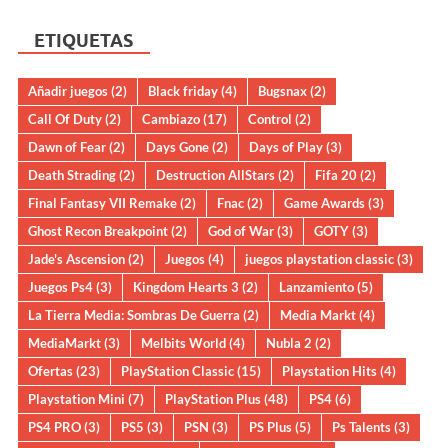
ETIQUETAS
Añadir juegos
(2)
Black friday
(4)
Bugsnax
(2)
Call Of Duty
(2)
Cambiazo
(17)
Control
(2)
Dawn of Fear
(2)
Days Gone
(2)
Days of Play
(3)
Death Strading
(2)
Destruction AllStars
(2)
Fifa 20
(2)
Final Fantasy VII Remake
(2)
Fnac
(2)
Game Awards
(3)
Ghost Recon Breakpoint
(2)
God of War
(3)
GOTY
(3)
Jade's Ascension
(2)
Juegos
(4)
juegos playstation classic
(3)
Juegos Ps4
(3)
Kingdom Hearts 3
(2)
Lanzamiento
(5)
La Tierra Media: Sombras De Guerra
(2)
Media Markt
(4)
MediaMarkt
(3)
Melbits World
(4)
Nubla 2
(2)
Ofertas
(23)
PlayStation Classic
(15)
Playstation Hits
(4)
Playstation Mini
(7)
PlayStation Plus
(48)
PS4
(6)
PS4 PRO
(3)
PS5
(3)
PSN
(3)
PS Plus
(5)
Ps Talents
(3)