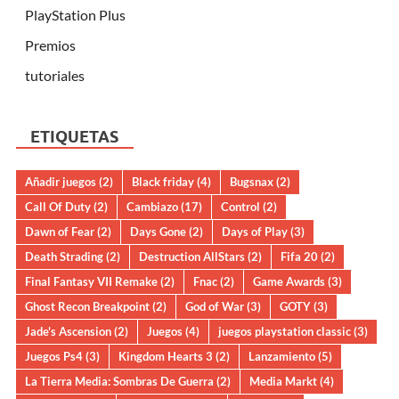
PlayStation Plus
Premios
tutoriales
ETIQUETAS
Añadir juegos
(2)
Black friday
(4)
Bugsnax
(2)
Call Of Duty
(2)
Cambiazo
(17)
Control
(2)
Dawn of Fear
(2)
Days Gone
(2)
Days of Play
(3)
Death Strading
(2)
Destruction AllStars
(2)
Fifa 20
(2)
Final Fantasy VII Remake
(2)
Fnac
(2)
Game Awards
(3)
Ghost Recon Breakpoint
(2)
God of War
(3)
GOTY
(3)
Jade's Ascension
(2)
Juegos
(4)
juegos playstation classic
(3)
Juegos Ps4
(3)
Kingdom Hearts 3
(2)
Lanzamiento
(5)
La Tierra Media: Sombras De Guerra
(2)
Media Markt
(4)