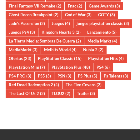
Final Fantasy VII Remake
(2)
Fnac
(2)
Game Awards
(3)
Ghost Recon Breakpoint
(2)
God of War
(3)
GOTY
(3)
Jade's Ascension
(2)
Juegos
(4)
juegos playstation classic
(3)
Juegos Ps4
(3)
Kingdom Hearts 3
(2)
Lanzamiento
(5)
La Tierra Media: Sombras De Guerra
(2)
Media Markt
(4)
MediaMarkt
(3)
Melbits World
(4)
Nubla 2
(2)
Ofertas
(23)
PlayStation Classic
(15)
Playstation Hits
(4)
Playstation Mini
(7)
PlayStation Plus
(48)
PS4
(6)
PS4 PRO
(3)
PS5
(3)
PSN
(3)
PS Plus
(5)
Ps Talents
(3)
Red Dead Redemption 2
(4)
The Five Covens
(2)
The Last Of Us 2
(2)
TLOU2
(2)
Trailer
(3)