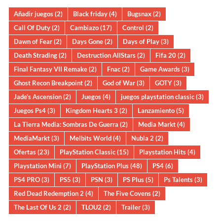
Añadir juegos
(2)
Black friday
(4)
Bugsnax
(2)
Call Of Duty
(2)
Cambiazo
(17)
Control
(2)
Dawn of Fear
(2)
Days Gone
(2)
Days of Play
(3)
Death Strading
(2)
Destruction AllStars
(2)
Fifa 20
(2)
Final Fantasy VII Remake
(2)
Fnac
(2)
Game Awards
(3)
Ghost Recon Breakpoint
(2)
God of War
(3)
GOTY
(3)
Jade's Ascension
(2)
Juegos
(4)
juegos playstation classic
(3)
Juegos Ps4
(3)
Kingdom Hearts 3
(2)
Lanzamiento
(5)
La Tierra Media: Sombras De Guerra
(2)
Media Markt
(4)
MediaMarkt
(3)
Melbits World
(4)
Nubla 2
(2)
Ofertas
(23)
PlayStation Classic
(15)
Playstation Hits
(4)
Playstation Mini
(7)
PlayStation Plus
(48)
PS4
(6)
PS4 PRO
(3)
PS5
(3)
PSN
(3)
PS Plus
(5)
Ps Talents
(3)
Red Dead Redemption 2
(4)
The Five Covens
(2)
The Last Of Us 2
(2)
TLOU2
(2)
Trailer
(3)