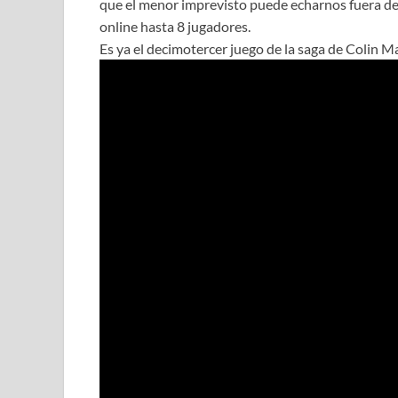
que el menor imprevisto puede echarnos fuera de 
online hasta 8 jugadores.
Es ya el decimotercer juego de la saga de Colin M