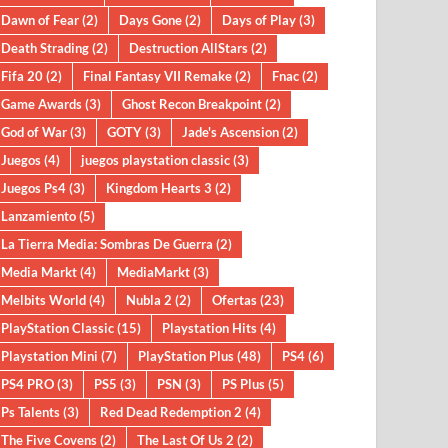
Dawn of Fear
(2)
Days Gone
(2)
Days of Play
(3)
Death Strading
(2)
Destruction AllStars
(2)
Fifa 20
(2)
Final Fantasy VII Remake
(2)
Fnac
(2)
Game Awards
(3)
Ghost Recon Breakpoint
(2)
God of War
(3)
GOTY
(3)
Jade's Ascension
(2)
Juegos
(4)
juegos playstation classic
(3)
Juegos Ps4
(3)
Kingdom Hearts 3
(2)
Lanzamiento
(5)
La Tierra Media: Sombras De Guerra
(2)
Media Markt
(4)
MediaMarkt
(3)
Melbits World
(4)
Nubla 2
(2)
Ofertas
(23)
PlayStation Classic
(15)
Playstation Hits
(4)
Playstation Mini
(7)
PlayStation Plus
(48)
PS4
(6)
PS4 PRO
(3)
PS5
(3)
PSN
(3)
PS Plus
(5)
Ps Talents
(3)
Red Dead Redemption 2
(4)
The Five Covens
(2)
The Last Of Us 2
(2)